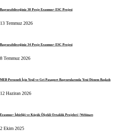
Başvurabileceğiniz 38 Proje Erasmus+ ESC Projesi
13 Temmuz 2026
Başvurabileceğiniz 34 Proje Erasmus+ ESC Projesi
8 Temmuz 2026
MEB Personeli İçin Yeşil ve Gri Pasaport Başvurularında Yeni Dönem Başladı
12 Haziran 2026
Erasmus+ İşbirliği ve Küçük Ölçekli Ortaklık Projeleri | Webinarı
2 Ekim 2025