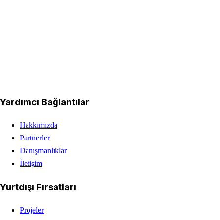
tarafından desteklenmemektedir. Web sitesinde paylaşılan içerikler ve
sunulan hizmetlerden yalnızca özel şirket sorumludur. Paylaşılan tüm
projeler ve içerikler yaygınlaştırma amacıyla kullanılmaktadır.
Yardımcı Bağlantılar
Hakkımızda
Partnerler
Danışmanlıklar
İletişim
Yurtdışı Fırsatları
Projeler