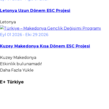
Letonya Uzun Dönem ESC Projesi
Letonya
Eyl 01 2026
- Eki 29 2026
Kuzey Makedonya Kısa Dönem ESC Projesi
Kuzey Makedonya
Etkinlik bulunamadı!
Daha Fazla Yükle
E+ Türkiye
Bu web sitesi özel bir şirkete aittir ve hiçbir şekilde Avrupa Birliği
Erasmus+ programı ile bağlı değildir. Bu web sitesi Avrupa Birliği'nin
(AB) hiçbir kurum, kuruluş, ofis ve organına bağlı değildir, hiçbiri