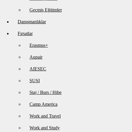
Geçmiş Eğitimler
Danışmanlıklar
Fırsatlar
Erasmus+
Aupair
AIESEC
SUSI
Staj / Burs / Hibe
Camp America
Work and Travel
Work and Study