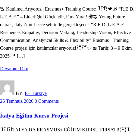
🚨 Katılımcı Arıyoruz | Erasmus+ Training Course 🇮🇹 🍁🌿 “R.E.D.
L.E.A.F.” – Liderliğini Güçlendir, Fark Yarat! 🌍🤝 Young Future
olarak, İtalya’nın Lecce şehrinde gerçekleşecek “R.E.D. L.E.A.F. –
Resilience, Empathy, Decision Making, Leadership Vision, Effective
Communication, Analytical Skills & Flexibility” Erasmus+ Training
Course projesi için katılımcılar arıyoruz! 🇮🇹✨ 📅 Tarih: 3 – 9 Ekim
2025 📍 […]
Devamını Oku
BY:
E+ Türkiye
26 Temmuz 2026
0 Comments
İtalya Eğitim Kursu Projesi
🇮🇹 İTALYA’DA ERASMUS+ EĞİTİM KURSU FIRSATI! 🇪🇺