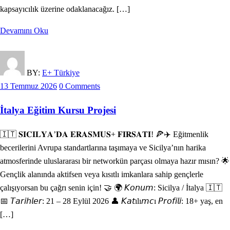
kapsayıcılık üzerine odaklanacağız. […]
Devamını Oku
BY:
E+ Türkiye
13 Temmuz 2026
0 Comments
İtalya Eğitim Kursu Projesi
🇮🇹 𝐒𝐈̇𝐂𝐈̇𝐋𝐘𝐀’𝐃𝐀 𝐄𝐑𝐀𝐒𝐌𝐔𝐒+ 𝐅𝐈̇𝐑𝐒𝐀𝐓𝐈! 🍕✈️ Eğitmenlik
becerilerini Avrupa standartlarına taşımaya ve Sicilya’nın harika
atmosferinde uluslararası bir networkün parçası olmaya hazır mısın? 🌟
Gençlik alanında aktifsen veya kısıtlı imkanlara sahip gençlerle
çalışıyorsan bu çağrı senin için! 🤝 🌍 𝘒𝘰𝘯𝘶𝘮: Sicilya / İtalya 🇮🇹
📅 𝘛𝘢𝘳𝘪𝘩𝘭𝘦𝘳: 21 – 28 Eylül 2026 👤 𝘒𝘢𝘵ılı𝘮𝘤ı 𝘗𝘳𝘰𝘧𝘪𝘭𝘪: 18+ yaş, en
[…]