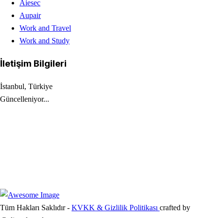
Aiesec
Aupair
Work and Travel
Work and Study
İletişim Bilgileri
İstanbul, Türkiye
Güncelleniyor...
E-Posta Adresleri
info@eplusturkiye.org
partner@eplusturkiye.org
project@eplusturkiye.org
Tüm Hakları Saklıdır -
KVKK & Gizlilik Politikası
crafted by