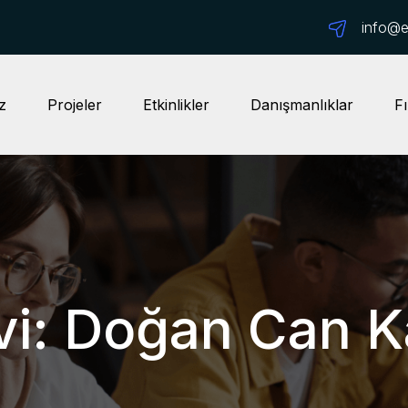
info@ep
z
Projeler
Etkinlikler
Danışmanlıklar
Fı
ivi: Doğan Can 