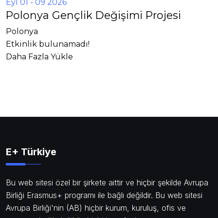
Eyl 01 - 09 2026
Polonya Gençlik Değişimi Projesi
Polonya
Etkinlik bulunamadı!
Daha Fazla Yükle
E+ Türkiye
Bu web sitesi özel bir şirkete aittir ve hiçbir şekilde Avrupa
Birliği Erasmus+ programı ile bağlı değildir. Bu web sitesi
Avrupa Birliği'nin (AB) hiçbir kurum, kuruluş, ofis ve