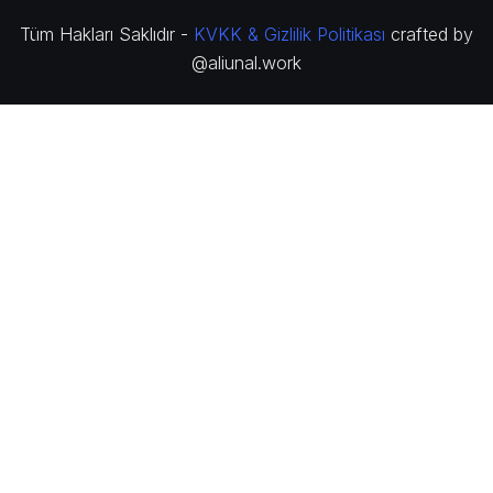
Tüm Hakları Saklıdır -
KVKK & Gizlilik Politikası
crafted by
@aliunal.work