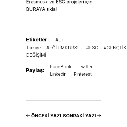
Erasmus+ ve ESC projeleri için
BURAYA tıkla!
Etiketler:
#E+
Türkiye
#EĞİTİMKURSU
#ESC
#GENÇLİK
DEĞİŞİMİ
FaceBook
Twitter
Paylaş:
Linkedin
Pinterest
ÖNCEKI YAZI
SONRAKI YAZI