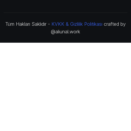
Tüm Hakları Saklıdır -
KVKK & Gizlilik Politikası
crafted by
@aliunal.work