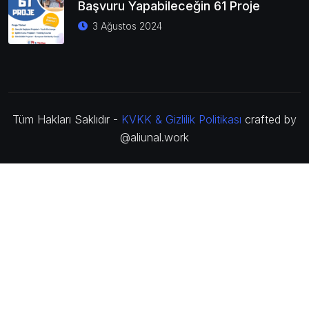
Başvuru Yapabileceğin 61 Proje
3 Ağustos 2024
Tüm Hakları Saklıdır -
KVKK & Gizlilik Politikası
crafted by
@aliunal.work