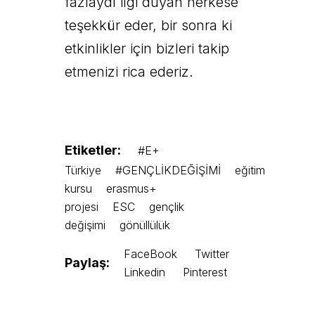
fazlaydı ilgi duyan herkese
teşekkür eder, bir sonra ki
etkinlikler için bizleri takip
etmenizi rica ederiz.
Etiketler:
#E+
Türkiye
#GENÇLİKDEĞİŞİMİ
eğitim
kursu
erasmus+
projesi
ESC
gençlik
değişimi
gönüllülük
FaceBook
Twitter
Paylaş:
Linkedin
Pinterest