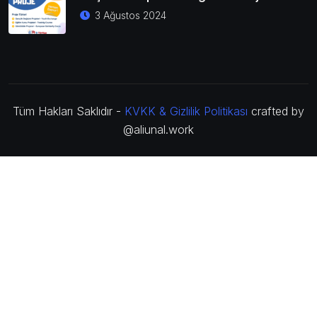
3 Ağustos 2024
Tüm Hakları Saklıdır -
KVKK & Gizlilik Politikası
crafted by
@aliunal.work