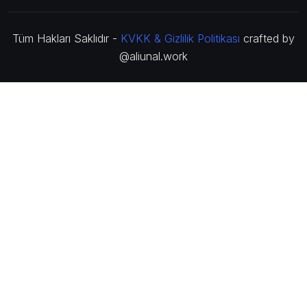
Tüm Hakları Saklıdır -
KVKK & Gizlilik Politikası
crafted by
@aliunal.work