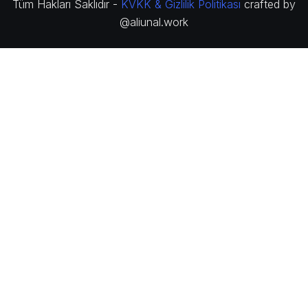
Tüm Hakları Saklıdır -
KVKK & Gizlilik Politikası
crafted by
@aliunal.work