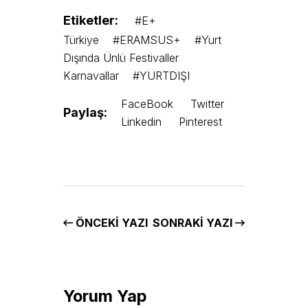
Etiketler:
#E+
Türkiye
#ERAMSUS+
#Yurt
Dışında Ünlü Festivaller
Karnavallar
#YURTDIŞI
FaceBook
Twitter
Paylaş:
Linkedin
Pinterest
ÖNCEKI YAZI
SONRAKI YAZI
Yorum Yap