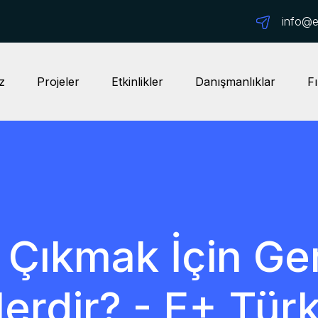
info@ep
z
Projeler
Etkinlikler
Danışmanlıklar
Fı
 Çıkmak İçin Ger
erdir? - E+ Tür