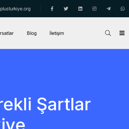
lusturkiye.org
rsatlar
Blog
İletişim
ekli Şartlar
kiye