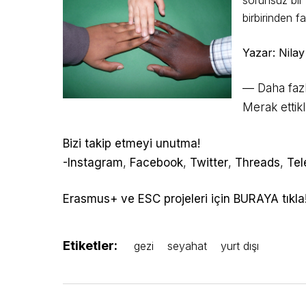
birbirinden fa
Yazar: Nilay 
— Daha fazl
Merak ettikl
Bizi takip etmeyi unutma!
-Instagram
,
Facebook
,
Twitter
,
Threads
,
Te
Erasmus+ ve ESC projeleri için BURAYA tıkla
Etiketler:
gezi
seyahat
yurt dışı