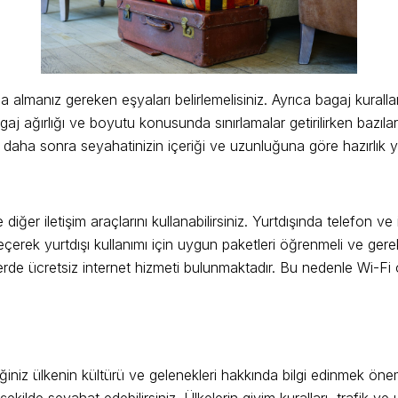
za almanız gereken eşyaları belirlemelisiniz. Ayrıca bagaj kuralla
agaj ağırlığı ve boyutu konusunda sınırlamalar getirilirken bazıları 
li, daha sonra seyahatinizin içeriği ve uzunluğuna göre hazırlık y
 diğer iletişim araçlarını kullanabilirsiniz. Yurtdışında telefon v
çerek yurtdışı kullanımı için uygun paketleri öğrenmeli ve gereki
yerde ücretsiz internet hizmeti bulunmaktadır. Bu nedenle Wi-Fi 
ğiniz ülkenin kültürü ve gelenekleri hakkında bilgi edinmek ön
şekilde seyahat edebilirsiniz. Ülkelerin giyim kuralları, trafik ve