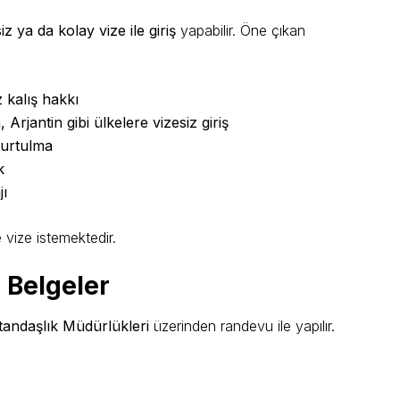
z ya da kolay vize ile giriş
yapabilir. Öne çıkan
 kalış hakkı
jantin gibi ülkelere vizesiz giriş
kurtulma
k
jı
 vize istemektedir.
 Belgeler
tandaşlık Müdürlükleri
üzerinden randevu ile yapılır.