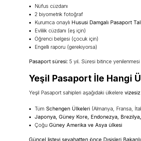
Nüfus cüzdanı
2 biyometrik fotoğraf
Kurumca onaylı
Hususi Damgalı Pasaport Ta
Evlilik cüzdanı (eş için)
Öğrenci belgesi (çocuk için)
Engelli raporu (gerekiyorsa)
Pasaport süresi:
5 yıl. Süresi bitince yenilenmesi 
Yeşil Pasaport İle Hangi Ü
Yeşil Pasaport sahipleri aşağıdaki ülkelere
vizesiz
Tüm
Schengen Ülkeleri
(Almanya, Fransa, İta
Japonya, Güney Kore, Endonezya, Brezilya, A
Çoğu
Güney Amerika ve Asya ülkesi
Güncel listeyi seyahatten önce Dışişleri Bakanlı