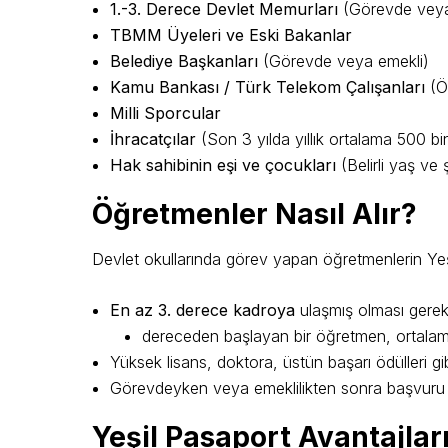
1.-3. Derece Devlet Memurları
(Görevde veya
TBMM Üyeleri ve Eski Bakanlar
Belediye Başkanları
(Görevde veya emekli)
Kamu Bankası / Türk Telekom Çalışanları
(Öz
Milli Sporcular
İhracatçılar
(Son 3 yılda yıllık ortalama 500 b
Hak sahibinin eşi ve çocukları
(Belirli yaş ve ş
Öğretmenler Nasıl Alır?
Devlet okullarında görev yapan öğretmenlerin Yeşi
En az 3. derece kadroya
ulaşmış olması gereki
dereceden başlayan bir öğretmen, ortal
Yüksek lisans, doktora, üstün başarı ödülleri gibi
Görevdeyken veya emeklilikten sonra başvuru ya
Yeşil Pasaport Avantajlar