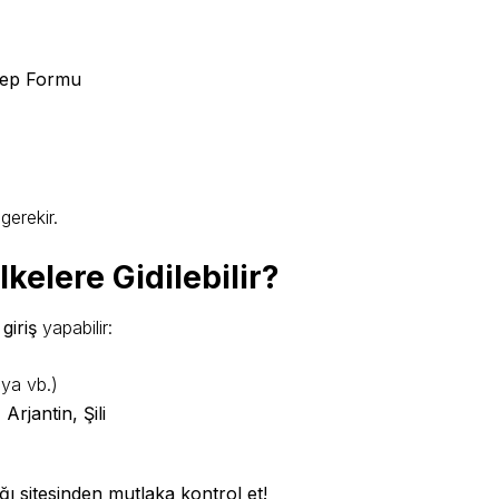
lep Formu
gerekir.
lkelere Gidilebilir?
 giriş
yapabilir:
lya vb.)
rjantin, Şili
ğı sitesinden mutlaka kontrol et!