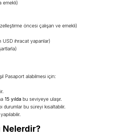
 emekli)
elleştirme öncesi çalışan ve emekli)
in USD ihracat yapanlar)
artlarla)
l Pasaport alabilmesi için:
r.
ama
15 yılda
bu seviyeye ulaşır.
 durumlar bu süreyi kısaltabilir.
pılabilir.
ı Nelerdir?