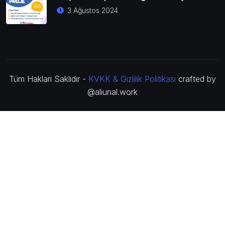
3 Ağustos 2024
Tüm Hakları Saklıdır -
KVKK & Gizlilik Politikası
crafted by
@aliunal.work