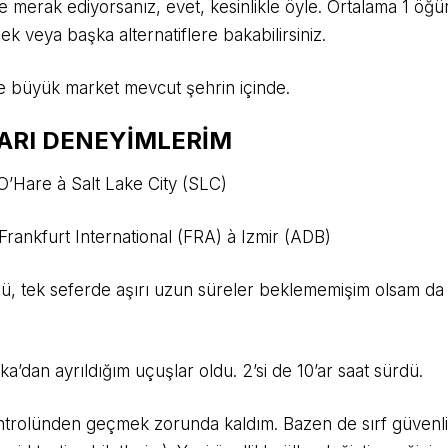
e merak ediyorsanız, evet, kesinlikle öyle. Ortalama 1 öğü
mek veya başka alternatiflere bakabilirsiniz.
e büyük market mevcut şehrin içinde.
ARI DENEYİMLERİM
O’Hare à Salt Lake City (SLC)
rankfurt International (FRA) à Izmir (ADB)
ü, tek seferde aşırı uzun süreler beklememişim olsam da
dan ayrıldığım uçuşlar oldu. 2’si de 10’ar saat sürdü.
ntrolünden geçmek zorunda kaldım. Bazen de sırf güvenlik