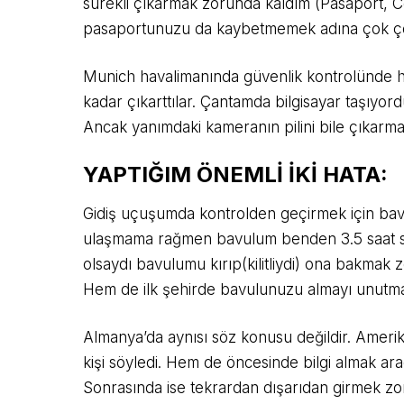
sürekli çıkarmak zorunda kaldım (Pasaport, Cov
pasaportunuzu da kaybetmemek adına çok çok
Munich havalimanında güvenlik kontrolünde hi
kadar çıkarttılar. Çantamda bilgisayar taşıyord
Ancak yanımdaki kameranın pilini bile çıkarmam
YAPTIĞIM ÖNEMLİ İKİ HATA:
Gidiş uçuşumda kontrolden geçirmek için bavul
ulaşmama rağmen bavulum benden 3.5 saat sonra
olsaydı bavulumu kırıp(kilitliydi) ona bakmak
Hem de ilk şehirde bavulunuzu almayı unutma
Almanya’da aynısı söz konusu değildir. Amer
kişi söyledi. Hem de öncesinde bilgi almak ara
Sonrasında ise tekrardan dışarıdan girmek zo