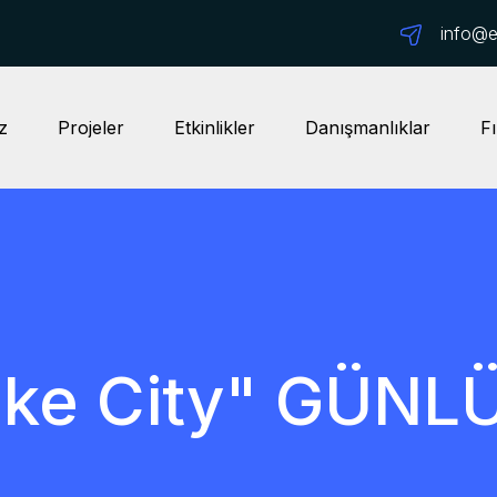
info@ep
z
Projeler
Etkinlikler
Danışmanlıklar
Fı
ake City" GÜNL