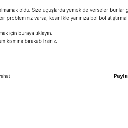
 almamak oldu. Size uçuşlarda yemek de verseler bunlar ge
 bir probleminiz varsa, kesinlikle yanınıza bol bol atıştırmalı
ak için buraya tıklayın.
m kısmına bırakabilirsiniz.
Payla
yahat