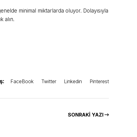
nelde minimal miktarlarda oluyor. Dolayısıyla
k alın.
ş:
FaceBook
Twitter
Linkedin
Pinterest
SONRAKI YAZI