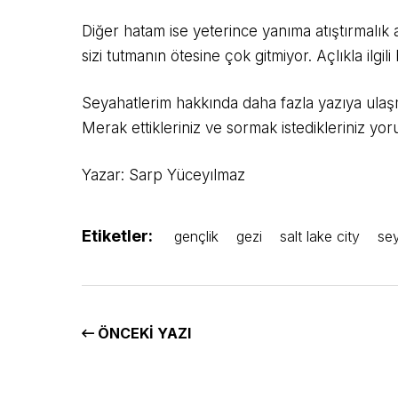
Diğer hatam ise yeterince yanıma atıştırmalık
sizi tutmanın ötesine çok gitmiyor. Açlıkla ilgili
Seyahatlerim hakkında daha fazla yazıya ulaşm
Merak ettikleriniz ve sormak istedikleriniz yoru
Yazar: Sarp Yüceyılmaz
Etiketler:
gençlik
gezi
salt lake city
se
ÖNCEKI YAZI