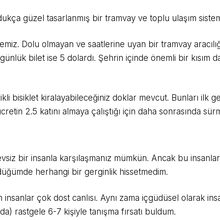
dukça güzel tasarlanmış bir tramvay ve toplu ulaşım siste
miz. Dolu olmayan ve saatlerine uyan bir tramvay aracılığıy
nlük bilet ise 5 dolardı. Şehrin içinde önemli bir kısım d
rikli bisiklet kiralayabileceğiniz doklar mevcut. Bunları ilk
etin 2.5 katını almaya çalıştığı için daha sonrasında sür
evsiz bir insanla karşılaşmanız mümkün. Ancak bu insanla
rüdüğümde herhangi bir gerginlik hissetmedim.
insanlar çok dost canlısı. Aynı zama içgüdüsel olarak ins
nda) rastgele 6-7 kişiyle tanışma fırsatı buldum.