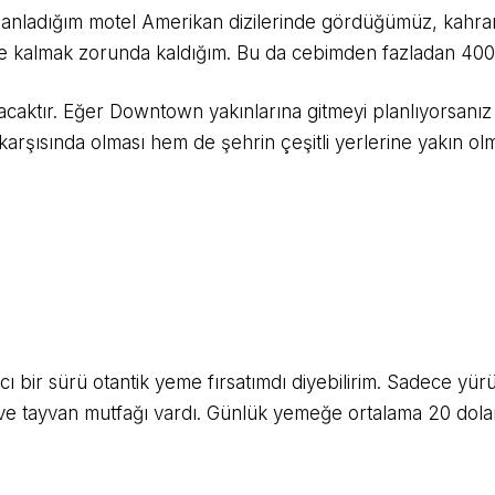
planladığım motel Amerikan dizilerinde gördüğümüz, kahram
de kalmak zorunda kaldığım. Bu da cebimden fazladan 400
lacaktır. Eğer Downtown yakınlarına gitmeyi planlıyorsan
şısında olması hem de şehrin çeşitli yerlerine yakın ol
ncı bir sürü otantik yeme fırsatımdı diyebilirim. Sadece y
tası ve tayvan mutfağı vardı. Günlük yemeğe ortalama 20 d