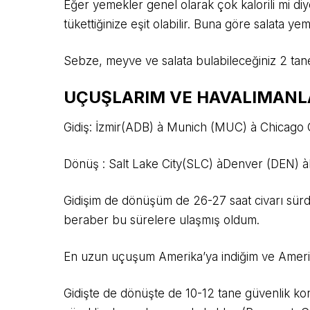
Eğer yemekler genel olarak çok kalorili mi diy
tükettiğinize eşit olabilir. Buna göre salata ye
Sebze, meyve ve salata bulabileceğiniz 2 tan
UÇUŞLARIM VE HAVALIMANL
Gidiş: İzmir(ADB) à Munich (MUC) à Chicago 
Dönüş : Salt Lake City(SLC) àDenver (DEN) àF
Gidişim de dönüşüm de 26-27 saat civarı sürd
beraber bu sürelere ulaşmış oldum.
En uzun uçuşum Amerika’ya indiğim ve Amerika’
Gidişte de dönüşte de 10-12 tane güvenlik ko