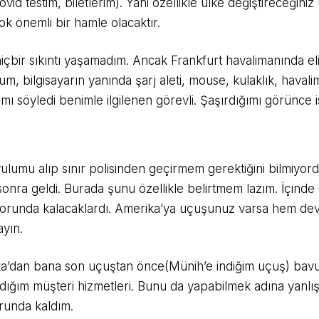
id testim, biletlerim). Yani özellikle ülke değiştireceğini
 önemli bir hamle olacaktır.
çbir sıkıntı yaşamadım. Ancak Frankfurt havalimanında eli
um, bilgisayarın yanında şarj aleti, mouse, kulaklık, haval
ı söyledi benimle ilgilenen görevli. Şaşırdığımı görünce i
umu alıp sınır polisinden geçirmem gerektiğini bilmiyord
 geldi. Burada şunu özellikle belirtmem lazım. İçinde en 
 zorunda kalacaklardı. Amerika’ya uçuşunuz varsa hem devle
yın.
ika’dan bana son uçuştan önce(Münih’e indiğim uçuş) bav
dığım müşteri hizmetleri. Bunu da yapabilmek adına yanlış
runda kaldım.