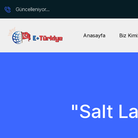
Güncelleniyor...
Anasayfa
Biz Kimi
"Salt L