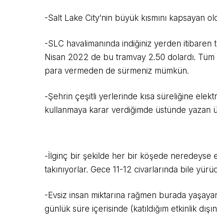
-Salt Lake City’nin büyük kısmını kapsayan ol
-SLC havalimanında indiğiniz yerden itibaren te
Nisan 2022 de bu tramvay 2.50 dolardı. Tüm gü
para vermeden de sürmeniz mümkün.
-Şehrin çeşitli yerlerinde kısa süreliğine elekt
kullanmaya karar verdiğimde üstünde yazan ücr
-İlginç bir şekilde her bir köşede neredeyse 
takınıyorlar. Gece 11-12 civarlarında bile yü
-Evsiz insan miktarına rağmen burada yaşayan 
günlük süre içerisinde (katıldığım etkinlik dışı