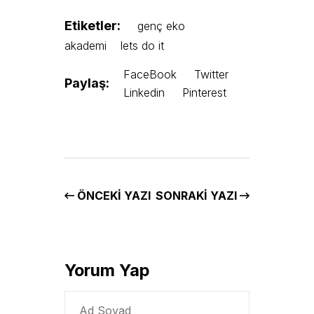
Etiketler:
genç eko
akademi
lets do it
FaceBook
Twitter
Paylaş:
Linkedin
Pinterest
ÖNCEKI YAZI
SONRAKI YAZI
Yorum Yap