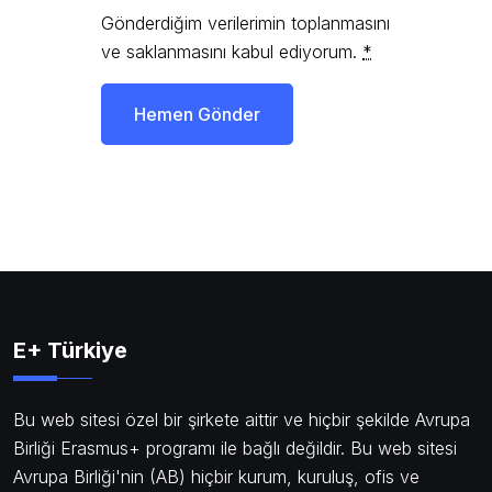
Gönderdiğim verilerimin toplanmasını
ve saklanmasını kabul ediyorum.
*
Hemen Gönder
E+ Türkiye
Bu web sitesi özel bir şirkete aittir ve hiçbir şekilde Avrupa
Birliği Erasmus+ programı ile bağlı değildir. Bu web sitesi
Avrupa Birliği'nin (AB) hiçbir kurum, kuruluş, ofis ve