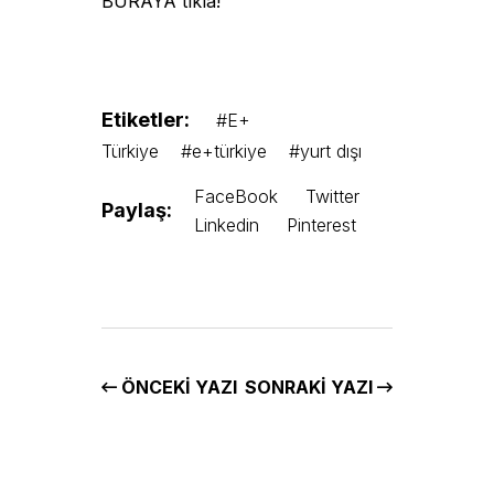
BURAYA tıkla!
Etiketler:
#E+
Türkiye
#e+türkiye
#yurt dışı
FaceBook
Twitter
Paylaş:
Linkedin
Pinterest
ÖNCEKI YAZI
SONRAKI YAZI