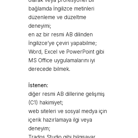
olarak veya profesyonel bir
bağlamda İngilizce metinleri
düzenleme ve düzeltme
deneyimi;
en az bir resmi AB dilinden
İngilizce’ye çeviri yapabilme;
Word, Excel ve PowerPoint gibi
MS Office uygulamalarını iyi
derecede bilmek.
İstenen:
diğer resmi AB dillerine gelişmiş
(C1) hakimiyet;
web siteleri ve sosyal medya için
içerik hazırlamaya ilgi veya
deneyim;
Trados Studio gibi bilgisayar