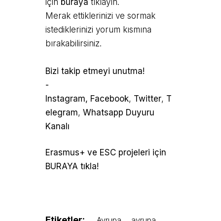
için
buraya
tıklayın.
Merak ettiklerinizi ve sormak
istediklerinizi yorum kısmına
bırakabilirsiniz.
Bizi takip etmeyi unutma!
-
Instagram,
Facebook
,
Twitter
,
T
elegram
,
Whatsapp Duyuru
Kanal
ı
Erasmus+ ve ESC projeleri için
BURAYA tıkla!
Etiketler:
Avrupa
avrupa