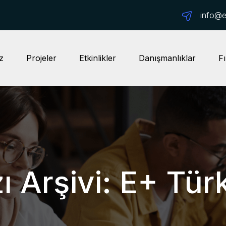
info@ep
z
Projeler
Etkinlikler
Danışmanlıklar
Fı
ı Arşivi: E+ Tür