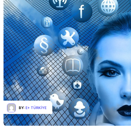
BY:
E+ TÜRKIYE