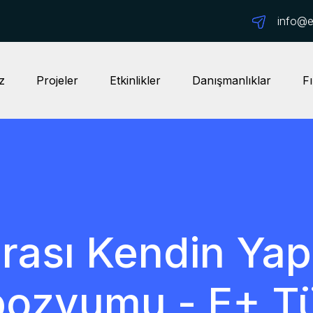
info@ep
z
Projeler
Etkinlikler
Danışmanlıklar
Fı
rası Kendin Yap
ozyumu - E+ Tü