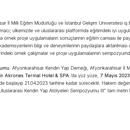
İl Milli Eğitim Müdürlüğü ve İstanbul Gelişim Üniversitesi iş b
; ülkemizde ve uluslararası platformda eğitimdeki iyi uygulam
a örnek proje uygulamaların sonuçlarının eğitim camiası ile payl
 akademisyenlerin bilgi ve deneyimlerinin paydaşlara aktarılma
rindeki örnek çalışmalar ve proje uygulamalarının sempozyumda b
zyumu
Afyonkarahisar Kendin Yap Derneği, Afyonkarahisar İl Mil
nde
Akrones Termal Hotel & SPA
‘da yüz yüze,
7 Mayıs 202
 başlayıp 21.04.2023 tarihine kadar sürecektir. Hakem değerl
Uluslararası Kendin Yap Atölyeleri Sempozyumu III” tam metin ki