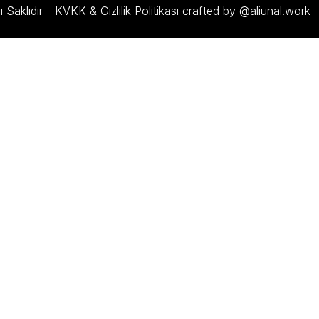
 Saklıdır -
KVKK & Gizlilik Politikası
crafted by @aliunal.work