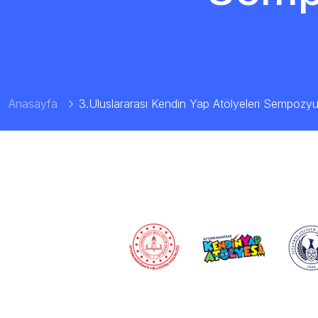
Anasayfa
3.Uluslararası Kendin Yap Atölyeleri Sempozy