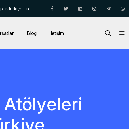
lusturkiye.org
rsatlar
Blog
İletişim
 Atölyeleri
rkiye