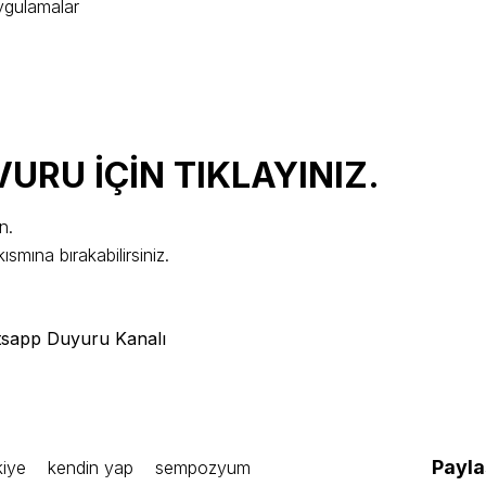
uygulamalar
VURU İÇİN TIKLAYINIZ.
n.
ısmına bırakabilirsiniz.
sapp Duyuru Kanal
ı
Payla
kiye
kendin yap
sempozyum