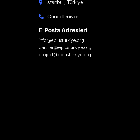
İstanbul, Türkiye
Güncelleniyor...
E-Posta Adresleri
info@eplusturkiye.org
partner@eplusturkiye.org
project@eplusturkiye.org