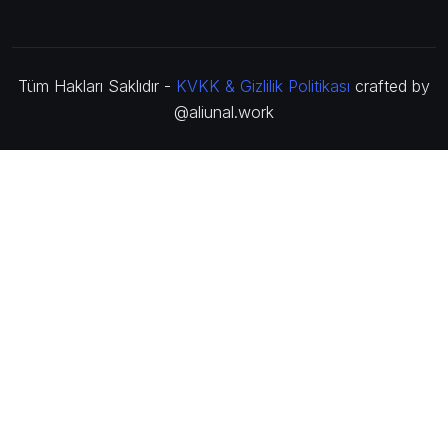
Tüm Hakları Saklıdır -
KVKK & Gizlilik Politikası
crafted by
@aliunal.work