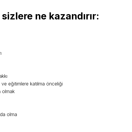
sizlere ne kazandırır:
ı
akkı
 ve eğitimlere katılma önceliği
m olmak
mda olma