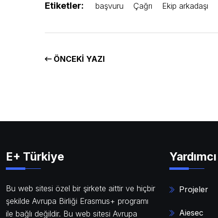
Etiketler:
başvuru
Çağrı
Ekip arkadaşı
ÖNCEKI YAZI
E+ Türkiye
Yardımcı 
Bu web sitesi özel bir şirkete aittir ve hiçbir
Projeler
şekilde Avrupa Birliği Erasmus+ programı
Aiesec
ile bağlı değildir. Bu web sitesi Avrupa